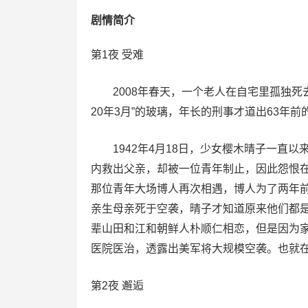
剧情简介
第1夜 受难
2008年春天，一个老人在自宅里孤独死
20年3月”的玻璃，年长的刑事才道出63年前
1942年4月18日，少女樱木晴子一直以
内救出父亲，却被一位青年制止，因此怨恨
那位青年大场博人再次相遇，博人为了两年
亲生母亲死于空袭，晴子才知道原来他们都
辈山田和江和朝鲜人朴顺仁相恋，但是因为
医院医治，透露出美军将大规模空袭。也就在不
第2夜 邂逅