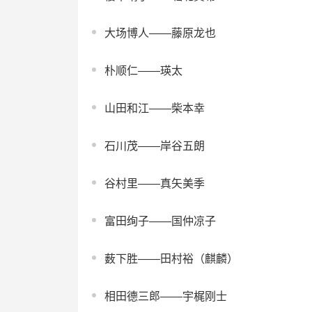
大场博人——藤原龙也
朴顺仁——瑛太
山田和江——柴本幸
石川茂——岸谷五朗
谷村里——真矢美季
富田绚子——国仲凉子
薮下胜——田村裕（麒麟）
相田德三郎——宇梶刚士