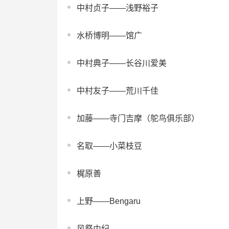
中村贞子——浅野裕子
水桥博明——馆广
中村典子——长谷川爱美
中村友子——荒川千佳
加藤——寺门吉摩（鸵鸟俱乐部）
名取——小菜枝豆
梶原善
上野——Bengaru
风祭由纪