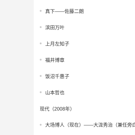
真下——佐藤二朗
滨田万叶
上月左知子
福井博章
饭沼千惠子
山本哲也
现代（2008年）
大场博人（现在）——大泷秀治（兼任旁