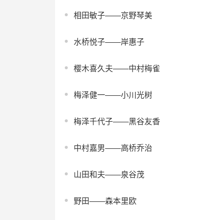
相田敏子——京野琴美
水桥悦子——岸惠子
樱木喜久夫——中村梅雀
梅泽健一——小川光树
梅泽千代子——黑谷友香
中村嘉男——高桥乔治
山田和夫——泉谷茂
野田——森本里欧