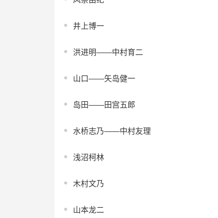
井上博一
洪进明——中村育二
山口——矢岛健一
岛田——田宫五郎
水桥志乃——中村友理
浅沼柯林
木村文乃
山本龙二