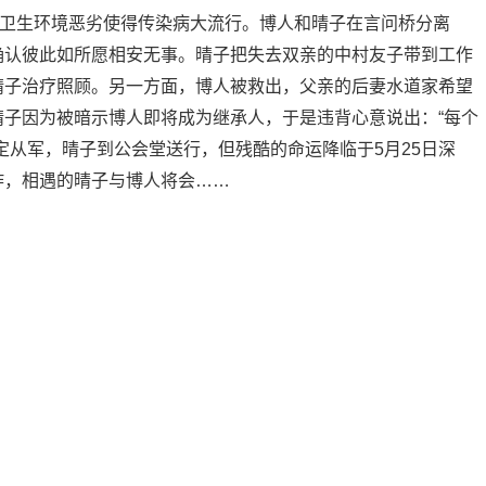
卫生环境恶劣使得传染病大流行。博人和晴子在言问桥分离
确认彼此如所愿相安无事。晴子把失去双亲的中村友子带到工作
晴子治疗照顾。另一方面，博人被救出，父亲的后妻水道家希望
子因为被暗示博人即将成为继承人，于是违背心意说出：“每个
定从军，晴子到公会堂送行，但残酷的命运降临于5月25日深
炸，相遇的晴子与博人将会……