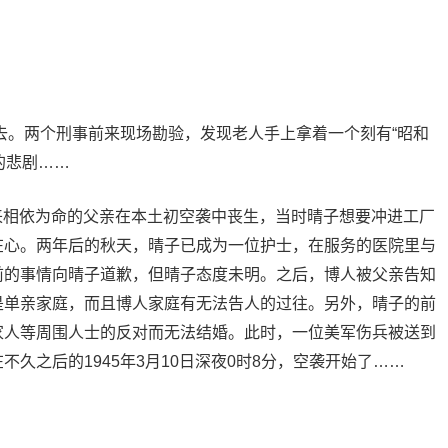
去。两个刑事前来现场勘验，发现老人手上拿着一个刻有“昭和
的悲剧……
来相依为命的父亲在本土初空袭中丧生，当时晴子想要冲进工厂
在心。两年后的秋天，晴子已成为一位护士，在服务的医院里与
前的事情向晴子道歉，但晴子态度未明。之后，博人被父亲告知
是单亲家庭，而且博人家庭有无法告人的过往。另外，晴子的前
家人等周围人士的反对而无法结婚。此时，一位美军伤兵被送到
久之后的1945年3月10日深夜0时8分，空袭开始了……